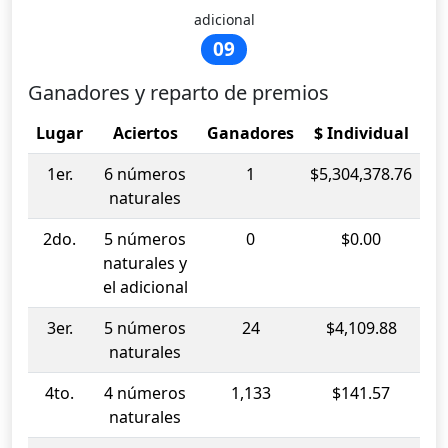
adicional
09
Ganadores y reparto de premios
Lugar
Aciertos
Ganadores
$ Individual
1er.
6 números
1
$5,304,378.76
naturales
2do.
5 números
0
$0.00
naturales y
el adicional
3er.
5 números
24
$4,109.88
naturales
4to.
4 números
1,133
$141.57
naturales