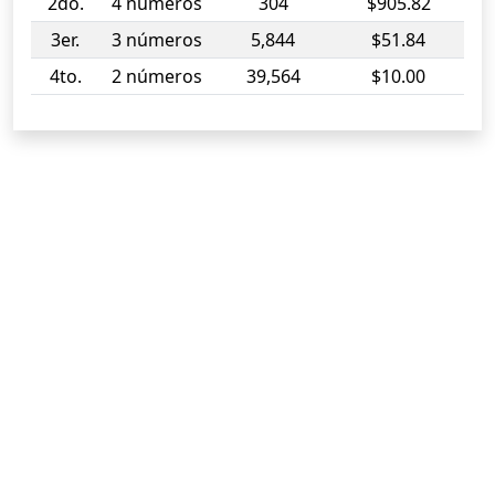
2do.
4 números
304
$905.82
3er.
3 números
5,844
$51.84
4to.
2 números
39,564
$10.00