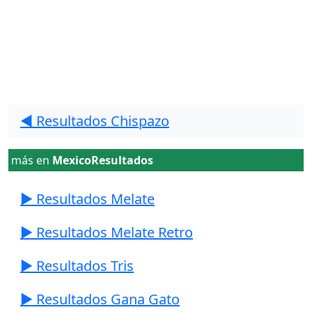
◀️ Resultados Chispazo
más en
MexicoResultados
▶️ Resultados Melate
▶️ Resultados Melate Retro
▶️ Resultados Tris
▶️ Resultados Gana Gato